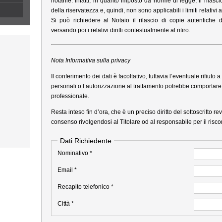
notarile. Infatti, in quanto imposto da norme di legge, il rilas
della riservatezza e, quindi, non sono applicabili i limiti relativi a
Si può richiedere al Notaio il rilascio di copie autentiche d
versando poi i relativi diritti contestualmente al ritiro.
Nota Informativa sulla privacy
Il conferimento dei dati è facoltativo, tuttavia l’eventuale rifiuto a f
personali o l’autorizzazione al trattamento potrebbe comportar
professionale.
Resta inteso fin d’ora, che è un preciso diritto del sottoscritto
consenso rivolgendosi al Titolare od al responsabile per il riscon
o
Dati Richiedente
Nominativo *
Email *
Recapito telefonico *
Città *