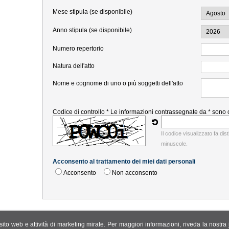
Mese stipula (se disponibile)
Anno stipula (se disponibile)
Numero repertorio
Natura dell'atto
Nome e cognome di uno o più soggetti dell'atto
Codice di controllo *
Le informazioni contrassegnate da * sono o
Il codice visualizzato fa dis
minuscole.
Acconsento al trattamento dei miei dati personali
Acconsento
Non acconsento
 Nuzzo
l sito web e attività di marketing mirate. Per maggiori informazioni, riveda la nostra