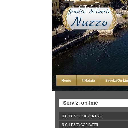
Studio Notarile
Nuzzo
Home
Il Notaio
Servizi On-Li
Servizi on-line
RICHIESTA PREVENTIVO
RICHIESTA COPIA ATTI