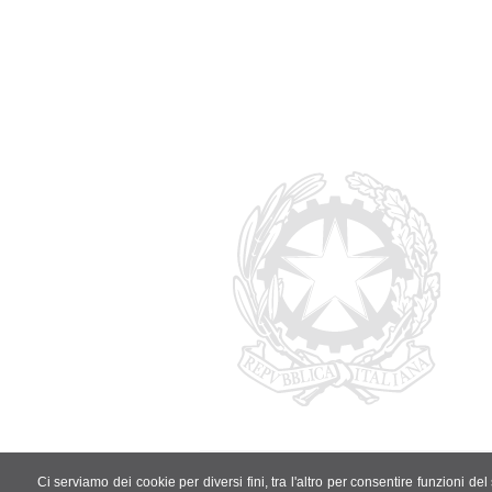
Studio Notarile Dr. Avv. Ottaviano Anselmo
Ci serviamo dei cookie per diversi fini, tra l'altro per consentire funzioni de
Via Nazionale n.122 -
Colico
,
LC