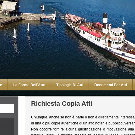
ne
La Forma Dell'Atto
Tipologie Di Atti
Documenti Per Atti
Richiesta Copia Atti
Chiunque, anche se non è parte o non è direttamente interessato a
di una o più copie autentiche di un atto notarile pubblico, versando 
Non occorre fornire alcuna giustificazione o motivazione alla