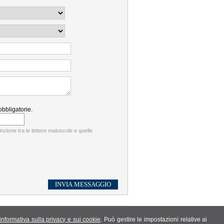
bbligatorie.
tinzione tra le lettere maiuscole e quelle
informativa sulla privacy e sui cookie
. Può gestire le impostazioni relative ai