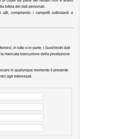
cio di copie da parte del Notaio non è lesivo
lla tutela dei dati personali.
i atti, compilando i campetti sottostanti e
ornirci, in tutto o in parte, i Suoi/Vostri dati
e la mancata esecuzione della prestazione
 revocare in qualunque momento il presente
tro agli interessati.