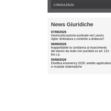
CONSULENZA
News Giuridiche
07/08/2026
Geolocalizzazione puntuale nel Lavoro
Agile: timbratura o controllo a distanza?
06/08/2026
Inappellabile la condanna al risarcimento
del danno da reato non punibile ex art. 131-
bis c.p.
05/08/2026
Direttiva Insolvency 2026: ambito applicativ
e ricadute sistematiche